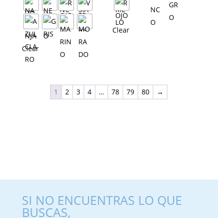
Clear
Clear
1
2
3
4
…
78
79
80
→
SI NO ENCUENTRAS LO QUE
BUSCAS,