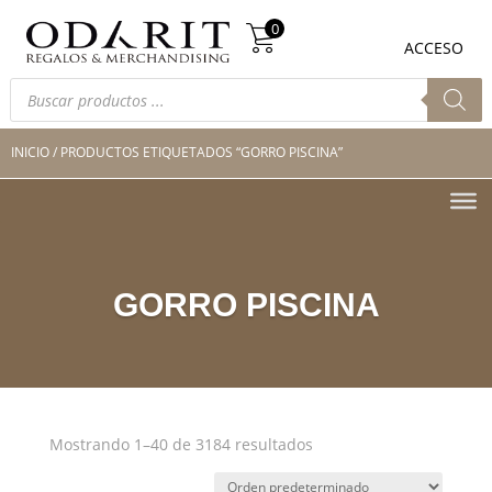
Búsqueda
0
de
0
ACCESO
productos
Búsqueda
de
productos
INICIO
/ PRODUCTOS ETIQUETADOS “GORRO PISCINA”
GORRO PISCINA
Mostrando 1–40 de 3184 resultados