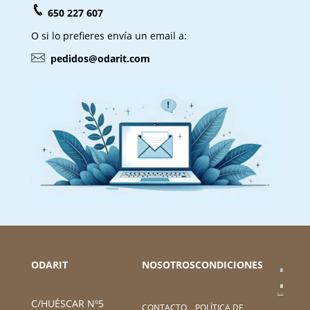
650 227 607
O si lo prefieres envía un email a:
pedidos@odarit.com
ODARIT
NOSOTROS
CONDICIONES
C/HUÉSCAR Nº5
CONTACTO
POLÍTICA DE