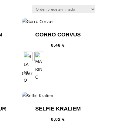
N
GORRO CORVUS
0,46
€
Clear
UR
SELFIE KRALIEM
0,02
€