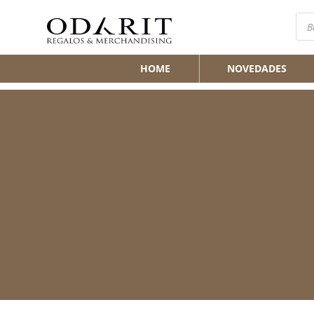
Bús
de
pro
HOME
NOVEDADES