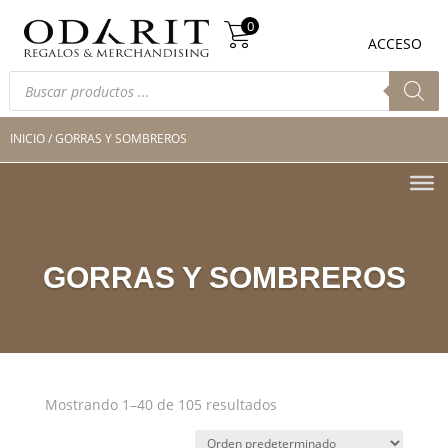
Búsqueda
0
de
0
ACCESO
productos
Búsqueda
de
productos
INICIO
/ GORRAS Y SOMBREROS
GORRAS Y SOMBREROS
Mostrando 1–40 de 105 resultados