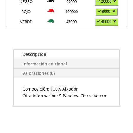
+120000
⮟
NEGRO
69000
+18000
⮟
ROJO
190000
+140000
⮟
VERDE
47000
Descripción
Información adicional
Valoraciones (0)
Composición: 100% Algodón
Otra Información: 5 Paneles. Cierre Velcro