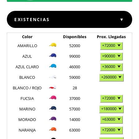
EXISTENCIAS
▼
Color
Disponibles
Prox. Llegadas
+72000
⮟
AMARILLO
52000
+90000
⮟
AZUL
99000
+36000
⮟
AZUL CLARO
46000
+260000
⮟
BLANCO
59000
BLANCO / ROJO
28
+72000
⮟
FUCSIA
37000
+180000
⮟
MARINO
57000
+63000
⮟
MORADO
14000
+72000
⮟
NARANJA
63000