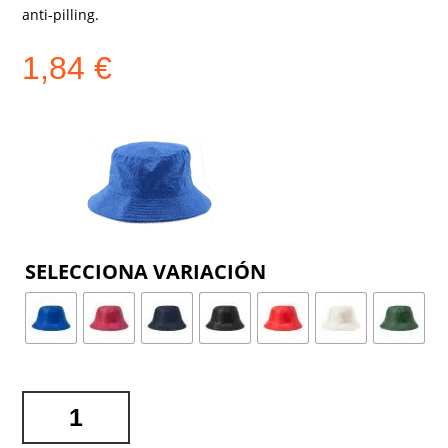
anti-pilling.
1,84
€
COLOR
GORRO
REVERSIBLE
NESY