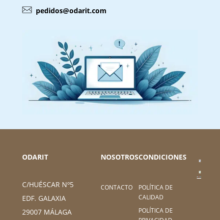
pedidos@odarit.com
ODARIT
NOSOTROS
CONDICIONES
C/HUÉSCAR Nº5
CONTACTO
POLÍTICA DE
CALIDAD
EDF. GALAXIA
POLÍTICA DE
29007 MÁLAGA