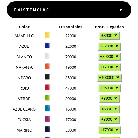
EXISTENCIAS
▼
Color
Disponibles
Prox. Llegadas
+8900
⮟
AMARILLO
22000
+62000
⮟
AZUL
32000
+89000
⮟
BLANCO
79000
+17000
⮟
NARANJA
19000
+100000
⮟
NEGRO
85000
+26000
⮟
ROJO
47000
+8900
⮟
VERDE
30000
+8900
⮟
AZUL CLARO
16000
+8900
⮟
FUCSIA
17000
+17000
⮟
MARINO
53000