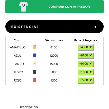
COMPRAR CON IMPRESIÓN
EXISTENCIAS
▼
Color
Disponibles
Prox. Llegadas
+4500
⮟
AMARILLO
4100
+9100
⮟
AZUL
12000
+9100
⮟
BLANCO
15000
+1800
⮟
NEGRO
5000
+7200
⮟
ROJO
1300
Descripción