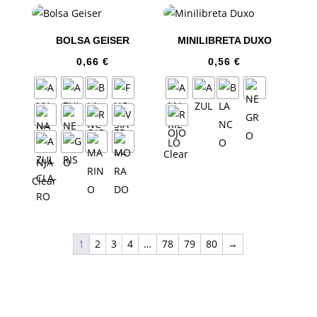
BOLSA GEISER
MINILIBRETA DUXO
0,66
€
0,56
€
Clear
Clear
1
2
3
4
…
78
79
80
→