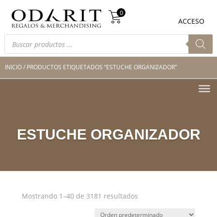
Búsqueda
0
de
0
ACCESO
productos
Búsqueda
de
productos
INICIO
/ PRODUCTOS ETIQUETADOS “ESTUCHE ORGANIZADOR”
ESTUCHE ORGANIZADOR
Mostrando 1–40 de 3181 resultados