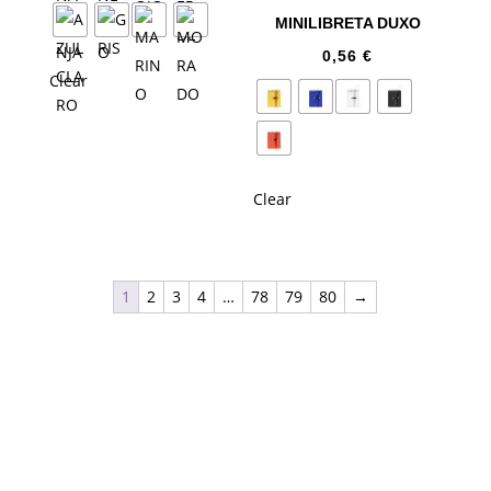
MINILIBRETA DUXO
0,56
€
Clear
Clear
1
2
3
4
…
78
79
80
→