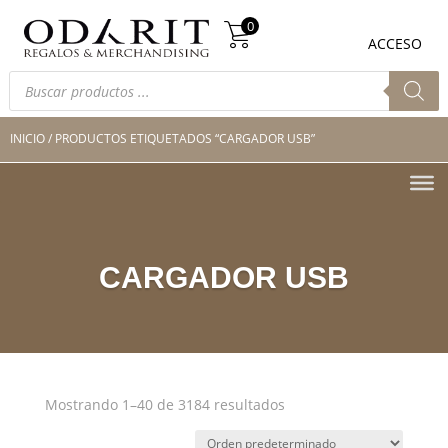
Búsqueda
0
de
0
ACCESO
productos
Búsqueda
de
productos
INICIO
/ PRODUCTOS ETIQUETADOS “CARGADOR USB”
CARGADOR USB
Mostrando 1–40 de 3184 resultados