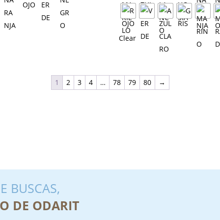
Clear
1
2
3
4
…
78
79
80
→
E BUSCAS,
O DE ODARIT