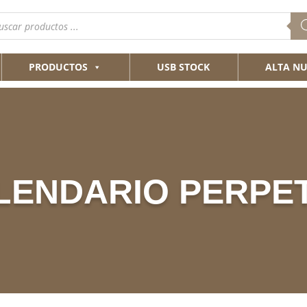
queda
ductos
PRODUCTOS
USB STOCK
ALTA NU
LENDARIO PERPE