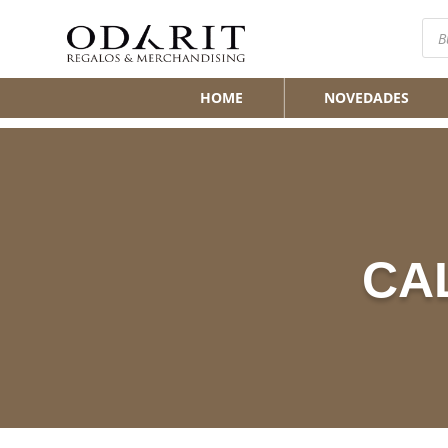
Bús
de
pro
HOME
NOVEDADES
CA