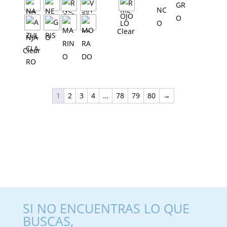
Clear
Clear
1
2
3
4
…
78
79
80
→
SI NO ENCUENTRAS LO QUE
BUSCAS,