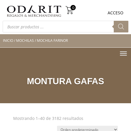
Búsqueda
0
de
0
ACCESO
productos
Búsqueda
de
productos
INICIO
/
MOCHILAS
/ MOCHILA FARINOR
MONTURA GAFAS
Mostrando 1–40 de 3182 resultados