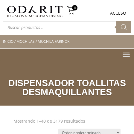
Búsqueda
0
de
0
ACCESO
productos
Búsqueda
de
productos
INICIO
/
MOCHILAS
/ MOCHILA FARINOR
DISPENSADOR TOALLITAS
DESMAQUILLANTES
Mostrando 1–40 de 3179 resultados