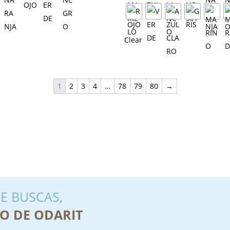
Clear
1
2
3
4
…
78
79
80
→
E BUSCAS,
O DE ODARIT