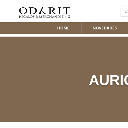
Bús
de
pro
HOME
NOVEDADES
AURI