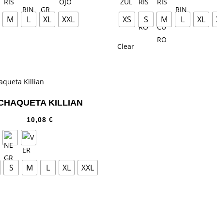
M
L
XL
XXL
XS
S
M
L
XL
Clear
CHAQUETA KILLIAN
10,08
€
S
M
L
XL
XXL