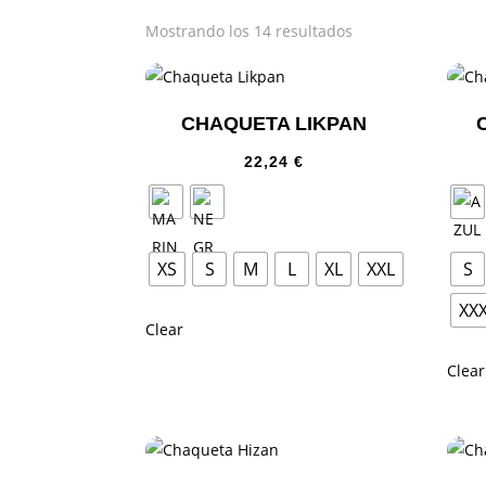
Mostrando los 14 resultados
CHAQUETA LIKPAN
22,24
€
XS
S
M
L
XL
XXL
S
XX
Clear
Clear