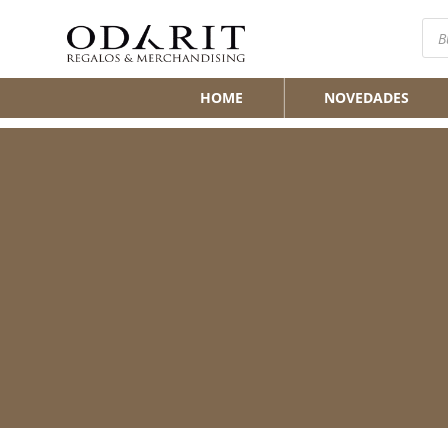
Bús
de
pro
HOME
NOVEDADES