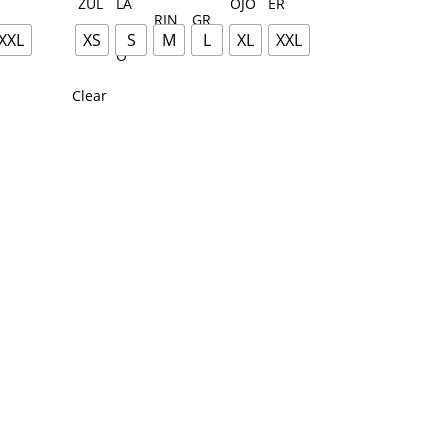
XXL
XS
S
M
L
XL
XXL
Clear