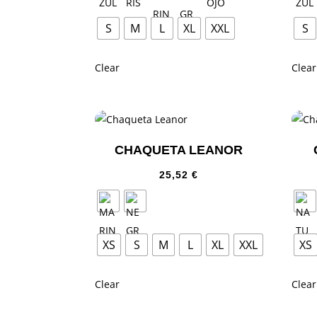
S
M
L
XL
XXL
S
Clear
Clear
CHAQUETA LEANOR
25,52
€
XS
S
M
L
XL
XXL
XS
Clear
Clear