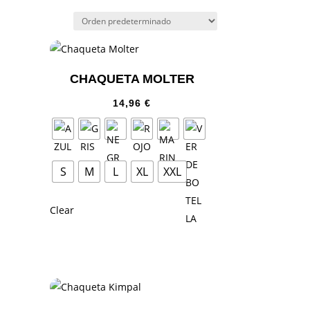
CHAQUETA MOLTER
14,96
€
S
M
L
XL
XXL
Clear