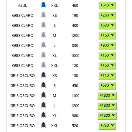
+540
⮟
AZUL
XXL
460
+280
⮟
GRIS CLARO
XS
190
+680
⮟
GRIS CLARO
S
400
+160
⮟
GRIS CLARO
M
1200
+900
⮟
GRIS CLARO
L
830
+160
⮟
GRIS CLARO
XL
1000
+160
⮟
GRIS CLARO
XXL
120
+110
⮟
GRIS OSCURO
XS
130
+680
⮟
GRIS OSCURO
S
450
+1800
⮟
GRIS OSCURO
M
1100
+1800
⮟
GRIS OSCURO
L
1200
+1300
⮟
GRIS OSCURO
XL
980
+730
⮟
GRIS OSCURO
XXL
520