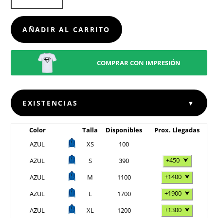
CANTIDAD
AÑADIR AL CARRITO
COMPRAR CON IMPRESIÓN
EXISTENCIAS
▼
Color
Talla
Disponibles
Prox. Llegadas
AZUL
XS
100
+450
⮟
AZUL
S
390
+1400
⮟
AZUL
M
1100
+1900
⮟
AZUL
L
1700
+1300
⮟
AZUL
XL
1200