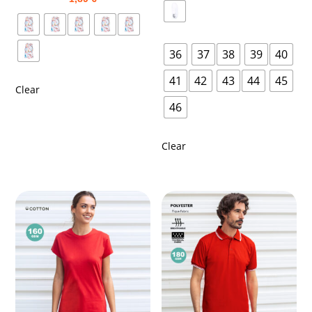
36
37
38
39
40
41
42
43
44
45
Clear
46
Clear