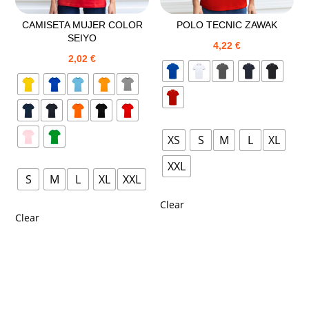
CAMISETA MUJER COLOR
POLO TECNIC ZAWAK
SEIYO
4,22
€
2,02
€
XS
S
M
L
XL
XXL
S
M
L
XL
XXL
Clear
Clear