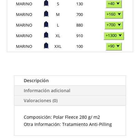
+40
⮟
MARINO
S
130
+160
⮟
MARINO
M
700
+700
⮟
MARINO
L
880
+1300
⮟
MARINO
XL
910
+90
⮟
MARINO
XXL
100
Descripción
Información adicional
Valoraciones (0)
Composición: Polar Fleece 280 g/ m2
Otra Información: Tratamiento Anti-Pilling