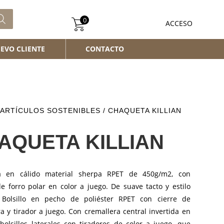
0
ACCESO
EVO CLIENTE
CONTACTO
ARTÍCULOS SOSTENIBLES
/ CHAQUETA KILLIAN
AQUETA KILLIAN
a en cálido material sherpa RPET de 450g/m2, con
de forro polar en color a juego. De suave tacto y estilo
 Bolsillo en pecho de poliéster RPET con cierre de
a y tirador a juego. Con cremallera central invertida en
bolsillos laterales con tiradores de color a juego, que