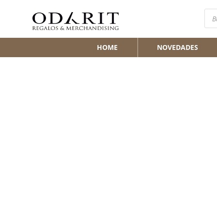
Bús
de
pro
HOME
NOVEDADES