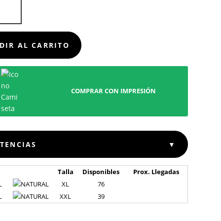
TA
D
DIR AL CARRITO
COMPRAR CON IMPRESIÓN
STENCIAS
▼
Talla
Disponibles
Prox. Llegadas
L
XL
76
L
XXL
39