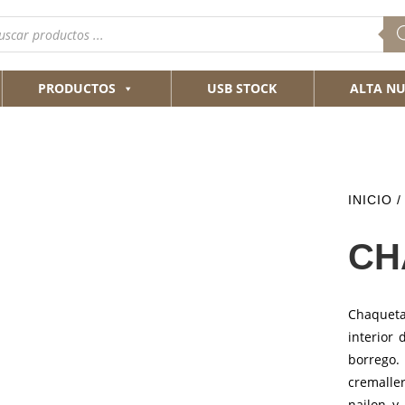
queda
ductos
PRODUCTOS
USB STOCK
ALTA NU
INICIO
/
CH
Chaquet
interior 
borrego.
cremaller
nailon y 