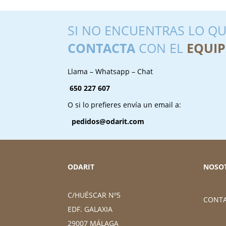
SI NO ENCUENTRAS LO QU
CONTACTA
CON EL
EQUIP
Llama – Whatsapp – Chat
650 227 607
O si lo prefieres envía un email a:
pedidos@odarit.com
ODARIT
NOSO
C/HUÉSCAR Nº5
CONT
EDF. GALAXIA
29007 MÁLAGA