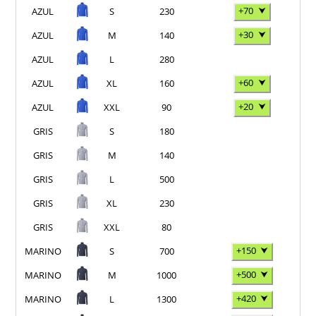
+70
⮟
AZUL
S
230
+30
⮟
AZUL
M
140
AZUL
L
280
+60
⮟
AZUL
XL
160
+20
⮟
AZUL
XXL
90
GRIS
S
180
GRIS
M
140
GRIS
L
500
GRIS
XL
230
GRIS
XXL
80
+150
⮟
MARINO
S
700
+500
⮟
MARINO
M
1000
+420
⮟
MARINO
L
1300