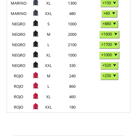
+150
⮟
MARINO
XL
1300
+60
⮟
MARINO
XXL
480
+880
⮟
NEGRO
S
1000
+1600
⮟
NEGRO
M
2000
+1700
⮟
NEGRO
L
2100
+1000
⮟
NEGRO
XL
1000
+520
⮟
NEGRO
XXL
330
+250
⮟
ROJO
M
240
ROJO
L
860
ROJO
XL
460
ROJO
XXL
180