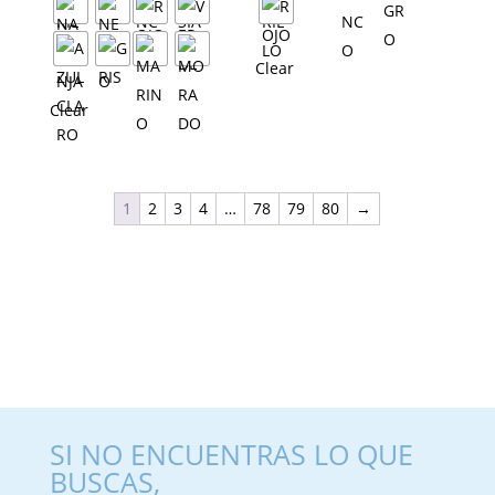
Clear
Clear
1
2
3
4
…
78
79
80
→
SI NO ENCUENTRAS LO QUE
BUSCAS,