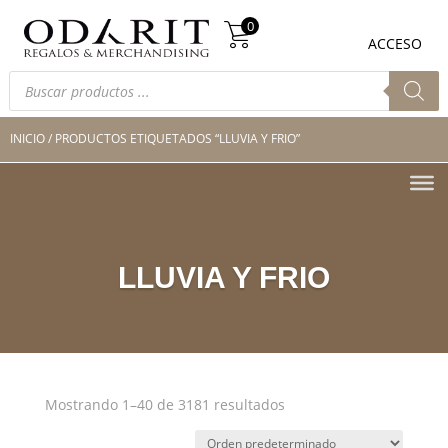
Búsqueda
0
de
0
ACCESO
productos
Búsqueda
de
productos
INICIO
/ PRODUCTOS ETIQUETADOS “LLUVIA Y FRIO”
LLUVIA Y FRIO
Mostrando 1–40 de 3181 resultados