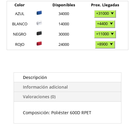
Color
Disponibles
Prox. Llegadas
+31000
⮟
AZUL
34000
+4400
⮟
BLANCO
14000
+11000
⮟
NEGRO
30000
+8900
⮟
ROJO
24000
Descripción
Información adicional
Valoraciones (0)
Composición: Poliéster 600D RPET