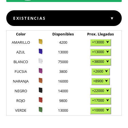
EXISTENCIAS
▼
Color
Disponibles
Prox. Llegadas
+13000
⮟
AMARILLO
4200
+13000
⮟
AZUL
13000
+38000
⮟
BLANCO
75000
+2600
⮟
FUCSIA
3800
+8900
⮟
NARANJA
16000
+22000
⮟
NEGRO
14000
+17000
⮟
ROJO
9800
+10000
⮟
VERDE
13000