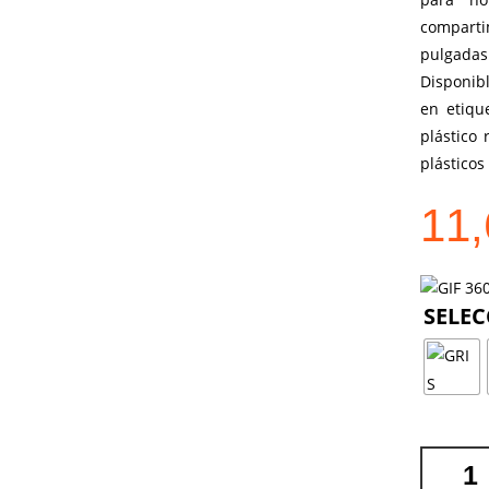
comparti
pulgada
Disponib
en etiqu
plástico 
plásticos
11
MOCHILA
LUFFIN