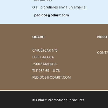
O si lo prefieres envía un email a:
pedidos@odarit.com
ODARIT
NOSO
C/HUÉSCAR Nº5
CONT
EDF. GALAXIA
29007 MÁLAGA
TLF 952 65 18 78
PEDIDOS@ODARIT.COM
® Odarit Promotional products