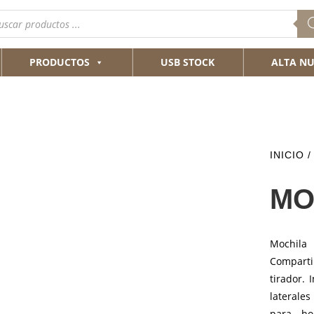
queda
ductos
PRODUCTOS
USB STOCK
ALTA NU
INICIO
/
MO
Mochila
Compartim
tirador. 
laterales
para ho