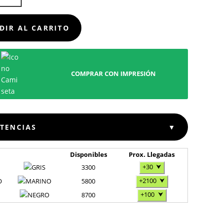
D
DIR AL CARRITO
COMPRAR CON IMPRESIÓN
STENCIAS
▼
Disponibles
Prox. Llegadas
+30
⮟
3300
+2100
⮟
O
5800
+100
⮟
8700