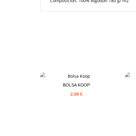
Composición: 100% Algodón 180 g/ m2
BOLSA KOOP
2,08
€