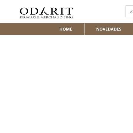
Bús
de
pro
HOME
NOVEDADES