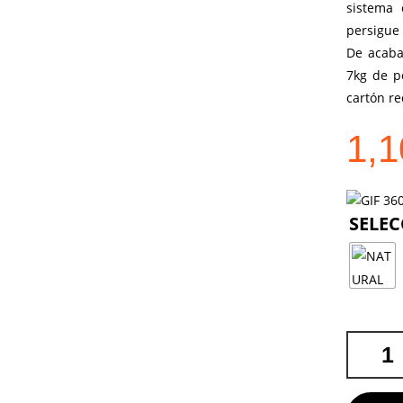
sistema 
persigue 
De acaba
7kg de pe
cartón re
1,
BOLSA
FLYCA
FAIRTRA
CANTIDA