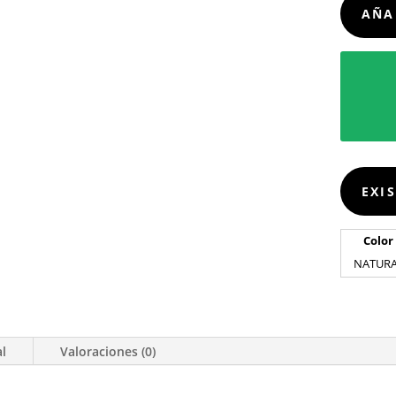
AÑA
EXI
Color
NATUR
al
Valoraciones (0)