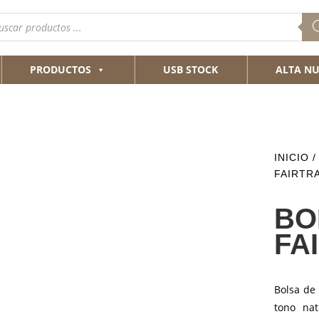
queda
ductos
PRODUCTOS
USB STOCK
ALTA NU
INICIO
/
FAIRTR
BO
FA
Bolsa de
tono nat