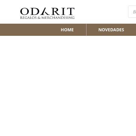
Bús
de
pro
HOME
NOVEDADES