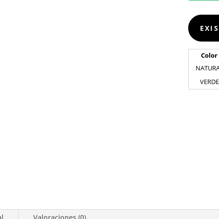
EXI
Color
NATUR
VERDE
al
Valoraciones (0)