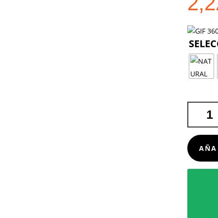
2,
BOLSA
CEKON
CANTIDA
AÑA