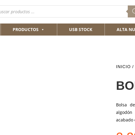
queda
ductos
PRODUCTOS
USB STOCK
ALTA NU
INICIO
/
BO
Bolsa de
algodón 
acabado c