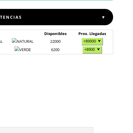
STENCIAS
▼
Disponibles
Prox. Llegadas
+89000
⮟
AL
22000
+8900
⮟
6200