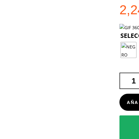
2,
BLOC
NOTAS
XERIA
CANTIDA
AÑA