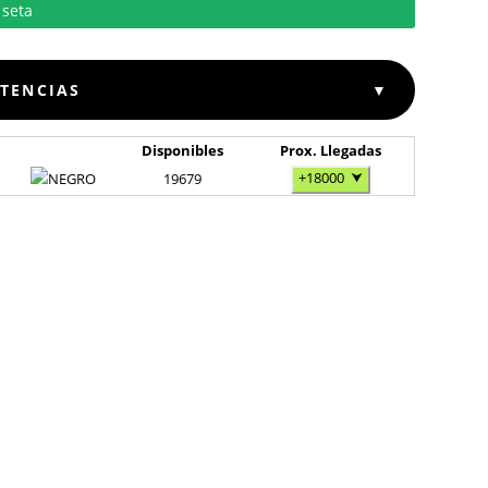
STENCIAS
▼
Disponibles
Prox. Llegadas
+18000
⮟
19679