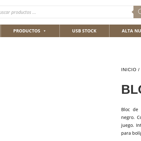
queda
ductos
PRODUCTOS
USB STOCK
ALTA NU
INICIO
BL
Bloc de 
negro. C
juego. I
para bolí