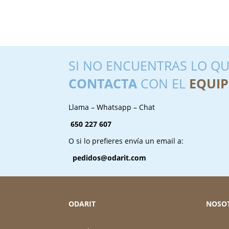
SI NO ENCUENTRAS LO QU
CONTACTA
CON EL
EQUIP
Llama – Whatsapp – Chat
650 227 607
O si lo prefieres envía un email a:
pedidos@odarit.com
ODARIT
NOSO