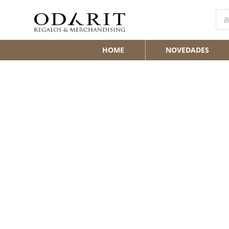
Bús
de
pro
HOME
NOVEDADES