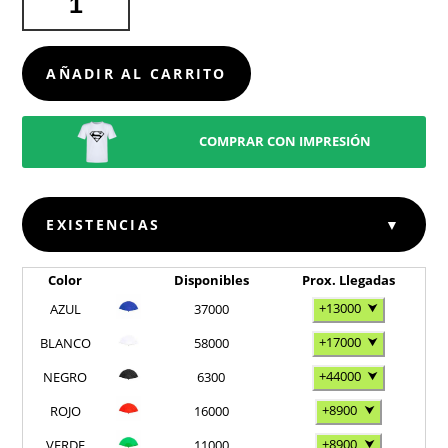
PUMIK
CANTIDAD
AÑADIR AL CARRITO
COMPRAR CON IMPRESIÓN
EXISTENCIAS
▼
Color
Disponibles
Prox. Llegadas
+13000
⮟
AZUL
37000
+17000
⮟
BLANCO
58000
+44000
⮟
NEGRO
6300
+8900
⮟
ROJO
16000
+8900
⮟
VERDE
11000