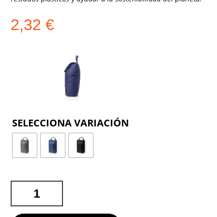
2,32
€
COLOR
ZAPATILLERO
HELANOR
CANTIDAD