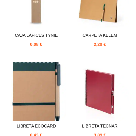
CAJA LÁPICES TYNIE
CARPETA KELEM
0,08
€
2,29
€
LIBRETA ECOCARD
LIBRETA TECNAR
0,43
€
3,89
€