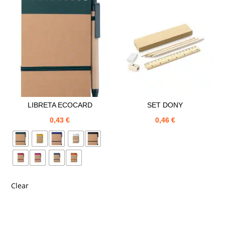
LIBRETA ECOCARD
SET DONY
0,43
€
0,46
€
Clear