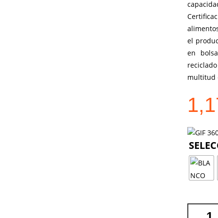
capacida
Certific
alimentos
el produ
en bolsa
reciclado
multitud 
1,
VASO