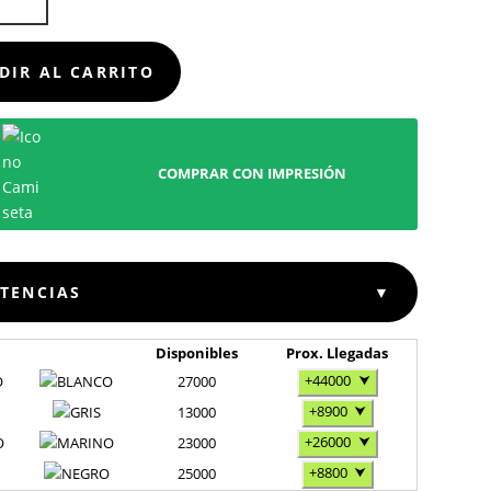
E
D
DIR AL CARRITO
COMPRAR CON IMPRESIÓN
STENCIAS
▼
Disponibles
Prox. Llegadas
+44000
⮟
O
27000
+8900
⮟
13000
+26000
⮟
O
23000
+8800
⮟
25000