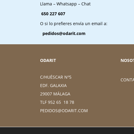
Llama – Whatsapp – Chat
650 227 607
O si lo prefieres envía un email a:
pedidos@odarit.com
ODARIT
NOSO
C/HUÉSCAR Nº5
CONT
EDF. GALAXIA
29007 MÁLAGA
TLF 952 65 18 78
PEDIDOS@ODARIT.COM