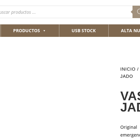
queda
ductos
PRODUCTOS
USB STOCK
ALTA NU
INICIO
/
JADO
VA
JA
Origina
emergenc