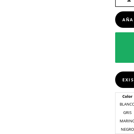
PLEGABL
JADO
CANTIDA
AÑA
EXI
Color
BLANC
GRIS
MARIN
NEGRO