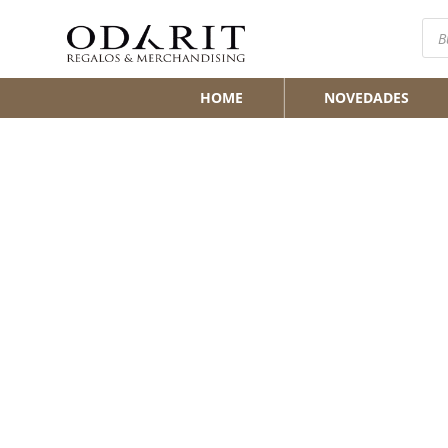
Bús
de
pro
HOME
NOVEDADES