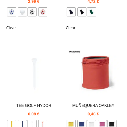
2,99
€
4,72
€
Clear
Clear
TEE GOLF HYDOR
MUÑEQUERA OAKLEY
0,08
€
0,46
€