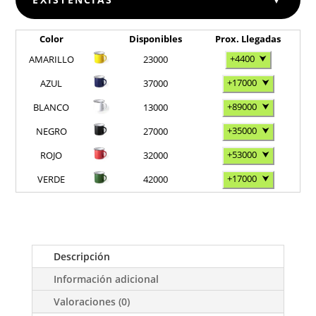
Color
Disponibles
Prox. Llegadas
+4400
⮟
AMARILLO
23000
+17000
⮟
AZUL
37000
+89000
⮟
BLANCO
13000
+35000
⮟
NEGRO
27000
+53000
⮟
ROJO
32000
+17000
⮟
VERDE
42000
Descripción
Información adicional
Valoraciones (0)