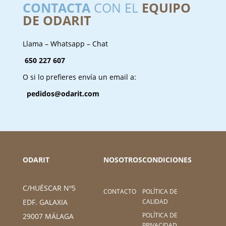
CONTACTA
CON EL
EQUIPO
DE ODARIT
Llama – Whatsapp – Chat
650 227 607
O si lo prefieres envía un email a:
pedidos@odarit.com
ODARIT
NOSOTROS
CONDICIONES
C/HUÉSCAR Nº5
CONTACTO
POLÍTICA DE
CALIDAD
EDF. GALAXIA
POLÍTICA DE
29007 MÁLAGA
PRIVACIDAD