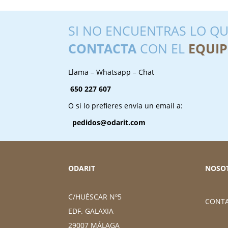
SI NO ENCUENTRAS LO QU
CONTACTA
CON EL
EQUIP
Llama – Whatsapp – Chat
650 227 607
O si lo prefieres envía un email a:
pedidos@odarit.com
ODARIT
NOSO
C/HUÉSCAR Nº5
CONT
EDF. GALAXIA
29007 MÁLAGA