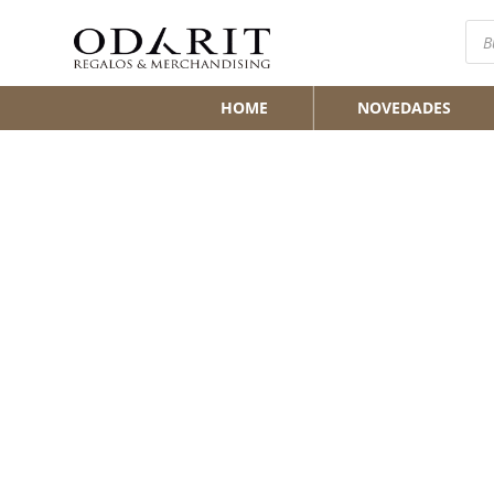
Bús
de
pro
HOME
NOVEDADES