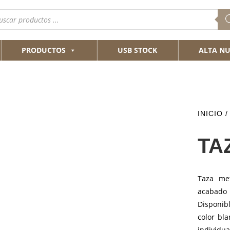
queda
ductos
PRODUCTOS
USB STOCK
ALTA NU
INICIO
TA
Taza me
acabado
Disponib
color bl
individua