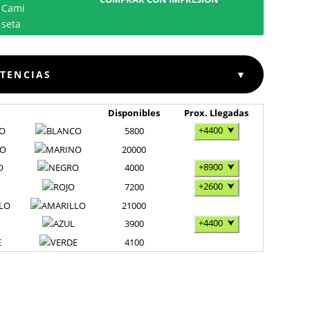
STENCIAS
▼
Disponibles
Prox. Llegadas
+4400
⮟
O
5800
NO
20000
+8900
⮟
O
4000
+2600
⮟
7200
LO
21000
+4400
⮟
3900
E
4100