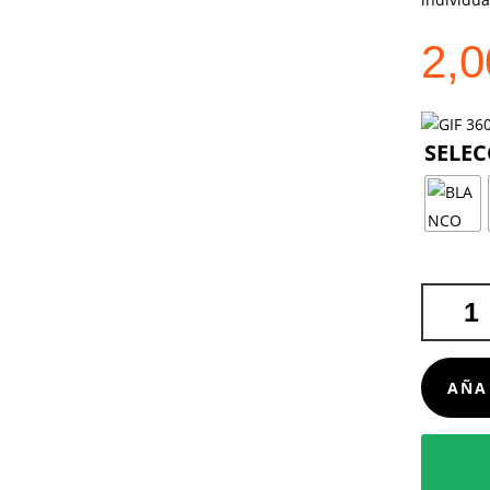
2,
TAZA
KIRPAL
CANTIDA
AÑA