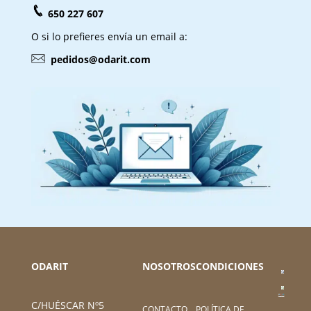
650 227 607
O si lo prefieres envía un email a:
pedidos@odarit.com
ODARIT
NOSOTROS
CONDICIONES
C/HUÉSCAR Nº5
CONTACTO
POLÍTICA DE