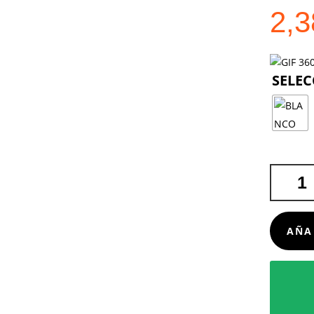
2,
TAZA
BEVERLY
CANTIDA
AÑA