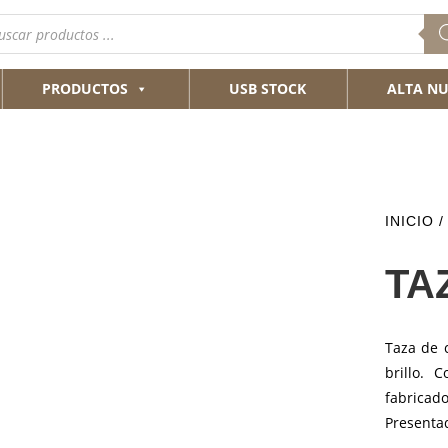
queda
ductos
PRODUCTOS
USB STOCK
ALTA NU
INICIO
/
TA
Taza de 
brillo. 
fabrica
Presentad