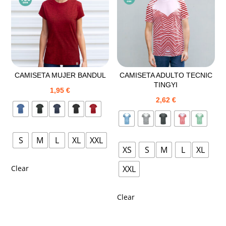
CAMISETA MUJER BANDUL
CAMISETA ADULTO TECNIC
TINGYI
1,95
€
2,62
€
S
M
L
XL
XXL
XS
S
M
L
XL
Clear
XXL
Clear