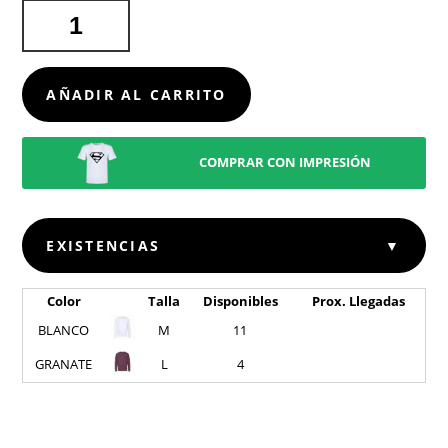
SUDADERA
ADULTO
LIGHTWEIGHT
SET-
AÑADIR AL CARRITO
IN
S
CANTIDAD
COMPRAR CON IMPRESIÓN
EXISTENCIAS
▼
Color
Talla
Disponibles
Prox. Llegadas
BLANCO
M
11
GRANATE
L
4