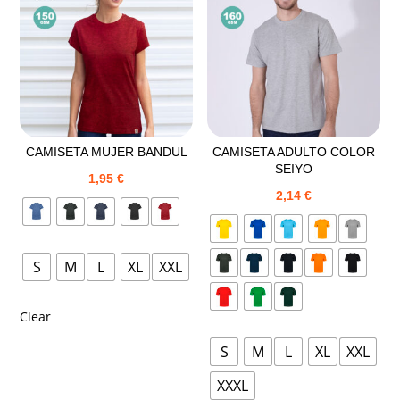
CAMISETA MUJER BANDUL
CAMISETA ADULTO COLOR
SEIYO
1,95
€
2,14
€
S
M
L
XL
XXL
Clear
S
M
L
XL
XXL
XXXL