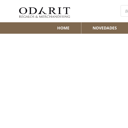
Bús
de
pro
HOME
NOVEDADES