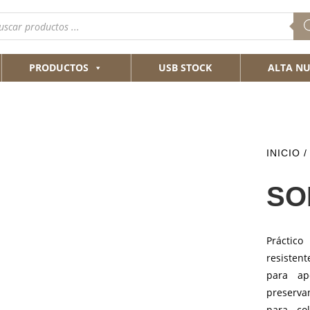
queda
ductos
PRODUCTOS
USB STOCK
ALTA NU
INICIO
/
SO
Práctico
resisten
para ap
preserva
para co