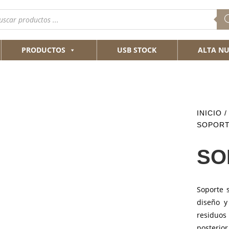
queda
ductos
PRODUCTOS
USB STOCK
ALTA NU
INICIO
SOPORT
SO
Soporte 
diseño y
residuos 
posterio