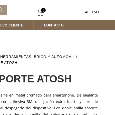
0
ACCESO
EVO CLIENTE
CONTACTO
/
HERRAMIENTAS, BRICO Y AUTOMÓVIL
/
E ATOSH
PORTE ATOSH
selfie en metal cromado para smartphone. De elegante
 con adhesivo 3M, de fijación extra fuerte y libre de
al despegarlo del dispositivo. Con doble anilla soporte
r, para dedo y rejilla del salpicadero del vehículo.