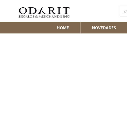
Bús
de
pro
HOME
NOVEDADES