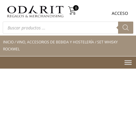
Búsqueda
0
de
0
ACCESO
productos
Búsqueda
de
productos
INICIO
/
VINO, ACCESORIOS DE BEBIDA Y HOSTELERÍA
/ SET WHISKY
ROCKWEL