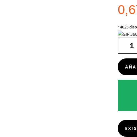
0,
14625 disp
SET
PAJITAS
FIRUX
CANTIDA
AÑA
EXI