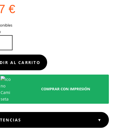
67
€
onibles
D
DIR AL CARRITO
COMPRAR CON IMPRESIÓN
STENCIAS
▼