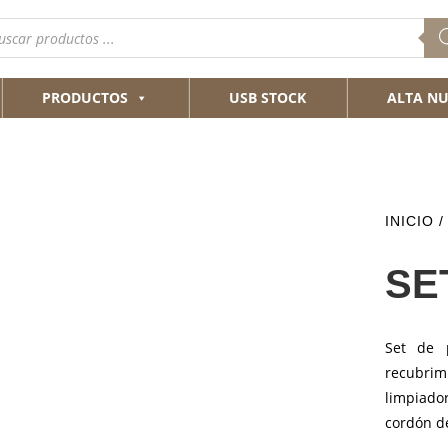
queda
ductos
PRODUCTOS
USB STOCK
ALTA NU
INICIO
SE
Set de 
recubri
limpiado
cordón de