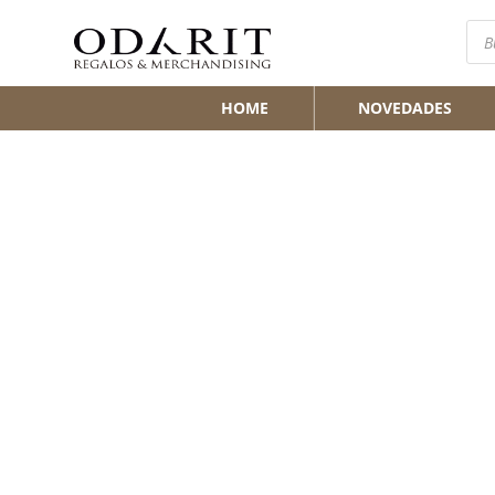
Bús
de
pro
HOME
NOVEDADES