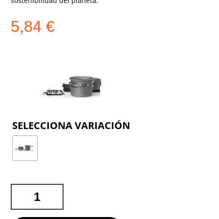
sostenibilidad del planeta.
5,84
€
COLOR
SET
MENAJE
CAMPING