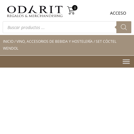
Búsqueda
0
de
0
ACCESO
productos
Búsqueda
de
productos
INICIO
/
VINO, ACCESORIOS DE BEBIDA Y HOSTELERÍA
/ SET CÓCTEL
WENDOL