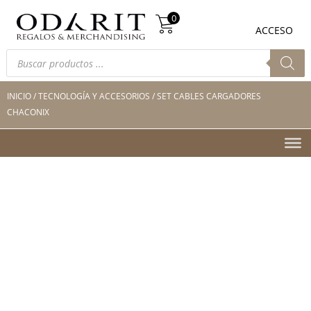
Búsqueda
0
de
0
ACCESO
productos
Búsqueda
de
productos
INICIO
/
TECNOLOGÍA Y ACCESORIOS
/ SET CABLES CARGADORES
CHACONIX