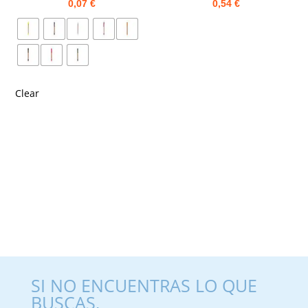
0,07
€
0,54
€
Clear
SI NO ENCUENTRAS LO QUE
BUSCAS,