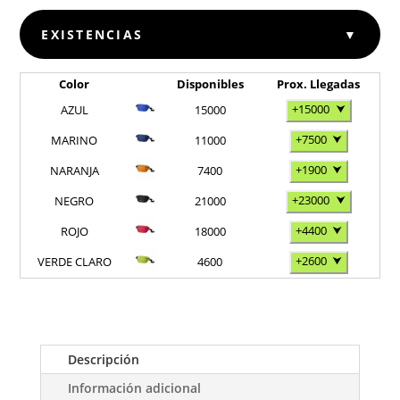
EXISTENCIAS
▼
Color
Disponibles
Prox. Llegadas
+15000
⮟
AZUL
15000
+7500
⮟
MARINO
11000
+1900
⮟
NARANJA
7400
+23000
⮟
NEGRO
21000
+4400
⮟
ROJO
18000
+2600
⮟
VERDE CLARO
4600
Descripción
Información adicional