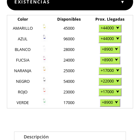
EXISTENCIAS
▼
Color
Disponibles
Prox. Llegadas
+44000
⮟
AMARILLO
45000
+44000
⮟
AZUL
96000
+8900
⮟
BLANCO
28000
+8900
⮟
FUCSIA
24000
+17000
⮟
NARANJA
25000
+22000
⮟
NEGRO
54000
+17000
⮟
ROJO
23000
+8900
⮟
VERDE
17000
Descripción