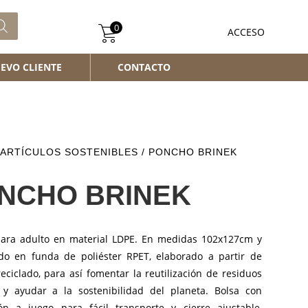
0
ACCESO
EVO CLIENTE
CONTACTO
ARTÍCULOS SOSTENIBLES
/ PONCHO BRINEK
NCHO BRINEK
ara adulto en material LDPE. En medidas 102x127cm y
do en funda de poliéster RPET, elaborado a partir de
reciclado, para así fomentar la reutilización de residuos
s y ayudar a la sostenibilidad del planeta. Bolsa con
n a juego para fácil transporte y cierre ajustable,