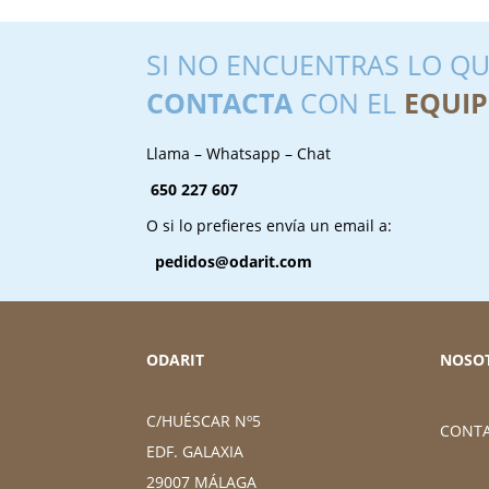
SI NO ENCUENTRAS LO QU
CONTACTA
CON EL
EQUIP
Llama – Whatsapp – Chat
650 227 607
O si lo prefieres envía un email a:
pedidos@odarit.com
ODARIT
NOSO
C/HUÉSCAR Nº5
CONT
EDF. GALAXIA
29007 MÁLAGA