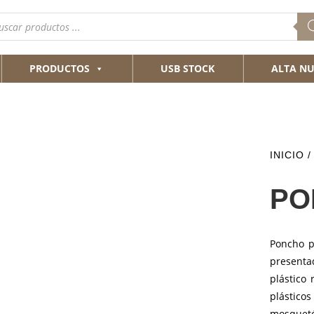
queda
ductos
PRODUCTOS
USB STOCK
ALTA NU
INICIO
/
PO
Poncho p
presenta
plástico 
plástico
mosquetó