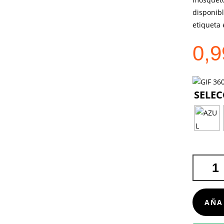
disponib
etiqueta 
0,
PONCHO
BRINEK
CANTIDA
AÑA