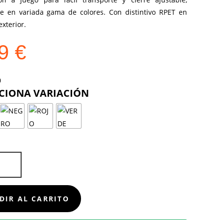
le en variada gama de colores. Con distintivo RPET en
exterior.
99
€
COLOR
D
DIR AL CARRITO