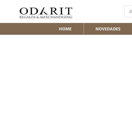
Bús
de
pro
HOME
NOVEDADES