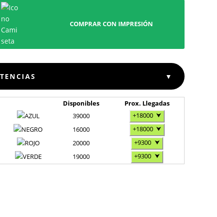
COMPRAR CON IMPRESIÓN
STENCIAS
▼
Disponibles
Prox. Llegadas
+18000
⮟
39000
+18000
⮟
16000
+9300
⮟
20000
+9300
⮟
19000